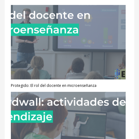
Competencias digitales
Cursos
Cursos Híbridos
Cursos Presenciales
Desarrollo de competencias
Desarrollo personal
Diplomados
Diseño Formacional
Protegido: El rol del docente en microenseñanza
e-Learning
Formación Docente
Fundamentos EBC
Microenseñanza
Recursos
Uncategorized