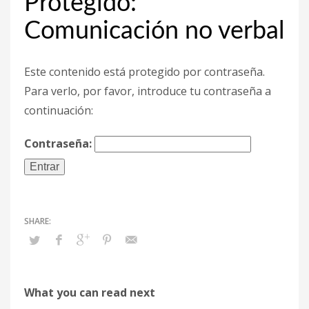
Protegido:
octubre 2020
Comunicación no verbal
septiembre 2020
agosto 2020
Este contenido está protegido por contraseña.
junio 2020
Para verlo, por favor, introduce tu contraseña a
continuación:
agosto 2019
julio 2019
Contraseña:
junio 2019
mayo 2019
CATEGORÍAS
Académicas
Ambientes híbridos
Asesoría curso a distancia
What you can read next
Blog