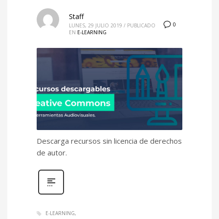
octubre 2020
Staff
0
LUNES, 29 JULIO 2019
/
PUBLICADO
septiembre 2020
EN
E-LEARNING
agosto 2020
junio 2020
agosto 2019
julio 2019
junio 2019
mayo 2019
Descarga recursos sin licencia de derechos
CATEGORÍAS
de autor.
Académicas
Ambientes híbridos
Asesoría curso a distancia
E-LEARNING
Blog