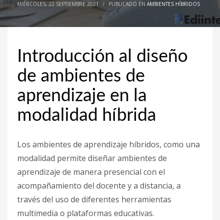
MIÉRCOLES, 22 SEPTIEMBRE 2021
/
PUBLICADO EN
AMBIENTES HÍBRIDOS
octubre 2020
septiembre 2020
agosto 2020
Introducción al diseño
junio 2020
de ambientes de
agosto 2019
aprendizaje en la
julio 2019
junio 2019
modalidad híbrida
mayo 2019
CATEGORÍAS
Los ambientes de aprendizaje híbridos, como una
modalidad permite diseñar ambientes de
aprendizaje de manera presencial con el
Académicas
acompañamiento del docente y a distancia, a
Ambientes híbridos
través del uso de diferentes herramientas
Asesoría curso a distancia
multimedia o plataformas educativas.
Blog