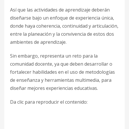
Competencias digitales
Así que las actividades de aprendizaje deberán
diseñarse bajo un enfoque de experiencia única,
Cursos
donde haya coherencia, continuidad y articulación,
Cursos Híbridos
entre la planeación y la convivencia de estos dos
Cursos Presenciales
ambientes de aprendizaje.
Desarrollo de competencias
Desarrollo personal
Sin embargo, representa un reto para la
comunidad docente, ya que deben desarrollar o
Diplomados
fortalecer habilidades en el uso de metodologías
Diseño Formacional
de enseñanza y herramientas multimedia, para
e-Learning
diseñar mejores experiencias educativas.
Formación Docente
Fundamentos EBC
Da clic para reproducir el contenido:
Microenseñanza
Recursos
Uncategorized