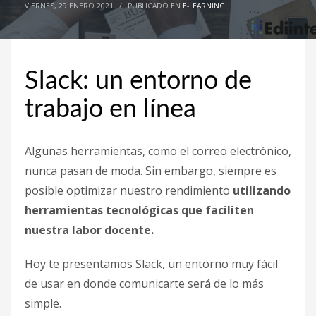
VIERNES, 29 ENERO 2021
/
PUBLICADO EN
E-LEARNING
octubre 2020
septiembre 2020
agosto 2020
Slack: un entorno de
junio 2020
trabajo en línea
agosto 2019
julio 2019
Algunas herramientas, como el correo electrónico,
junio 2019
nunca pasan de moda. Sin embargo, siempre es
mayo 2019
posible optimizar nuestro rendimiento
utilizando
CATEGORÍAS
herramientas tecnológicas que faciliten
nuestra labor docente.
Académicas
Hoy te presentamos Slack, un entorno muy fácil
Ambientes híbridos
de usar en donde comunicarte será de lo más
Asesoría curso a distancia
simple.
Blog