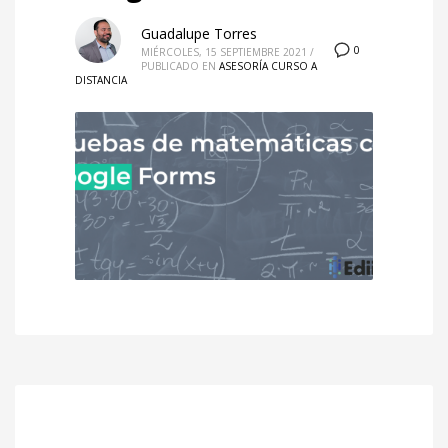
octubre 2020
Guadalupe Torres
0
MIÉRCOLES, 15 SEPTIEMBRE 2021
/
septiembre 2020
PUBLICADO EN
ASESORÍA CURSO A
DISTANCIA
agosto 2020
junio 2020
agosto 2019
julio 2019
junio 2019
mayo 2019
CATEGORÍAS
Académicas
Ambientes híbridos
Asesoría curso a distancia
Blog