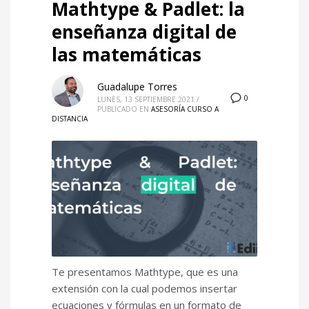
Mathtype & Padlet: la
Competencias digitales
enseñanza digital de
Cursos
las matemáticas
Cursos Híbridos
Guadalupe Torres
Cursos Presenciales
0
LUNES, 13 SEPTIEMBRE 2021
/
Desarrollo de competencias
PUBLICADO EN
ASESORÍA CURSO A
DISTANCIA
Desarrollo personal
Diplomados
Diseño Formacional
e-Learning
Formación Docente
Fundamentos EBC
Microenseñanza
Te presentamos Mathtype, que es una
Recursos
extensión con la cual podemos insertar
ecuaciones y fórmulas en un formato de
Uncategorized