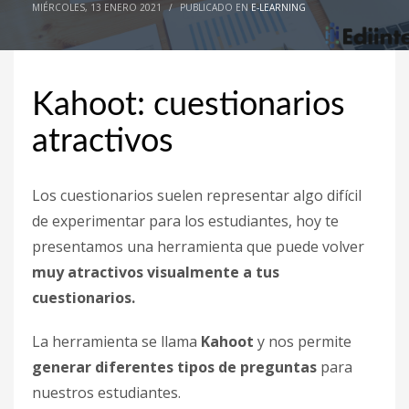
MIÉRCOLES, 13 ENERO 2021
/
PUBLICADO EN
E-LEARNING
octubre 2020
septiembre 2020
agosto 2020
Kahoot: cuestionarios
junio 2020
atractivos
agosto 2019
julio 2019
Los cuestionarios suelen representar algo difícil
junio 2019
de experimentar para los estudiantes, hoy te
mayo 2019
presentamos una herramienta que puede volver
CATEGORÍAS
muy atractivos visualmente a tus
cuestionarios.
Académicas
La herramienta se llama
Kahoot
y nos permite
Ambientes híbridos
generar diferentes tipos de preguntas
para
Asesoría curso a distancia
nuestros estudiantes.
Blog